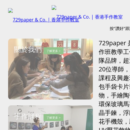
按"讚好"
729pape
關於我們
作班教學工
了解更多 >
隊品牌，超
20位導師，
課程及興趣
包手袋卡片
物，手繪陶
環保玻璃馬
晶手鍊，浮
手作課程
了解更多 >
花手機殼，
UV壓花飾